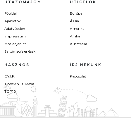
UTAZÓMAJOM
ÚTICÉLOK
Főoldal
Európa
Ajánlatok
Ázsia
Adatvédelem
Amerika
Impresszum
Afrika
Médiaajánlat
Ausztrália
Sajtómegjelenések
HASZNOS
ÍRJ NEKÜNK
GY.I.K.
Kapcsolat
Tippek & Trükkök
TOP10