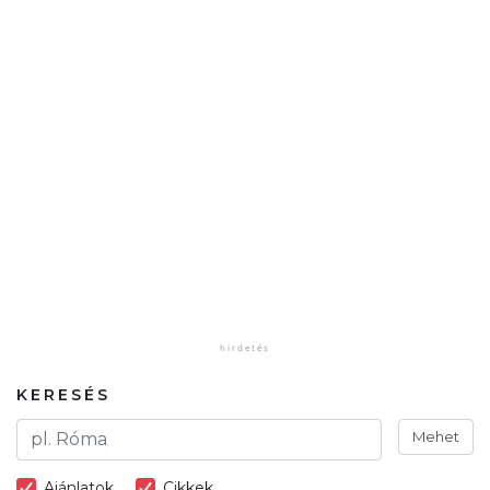
KERESÉS
Mehet
Ajánlatok
Cikkek