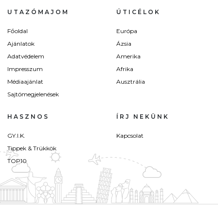
UTAZÓMAJOM
ÚTICÉLOK
Főoldal
Európa
Ajánlatok
Ázsia
Adatvédelem
Amerika
Impresszum
Afrika
Médiaajánlat
Ausztrália
Sajtómegjelenések
HASZNOS
ÍRJ NEKÜNK
GY.I.K.
Kapcsolat
Tippek & Trükkök
TOP10