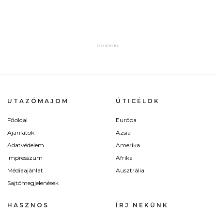
UTAZÓMAJOM
ÚTICÉLOK
Főoldal
Európa
Ajánlatok
Ázsia
Adatvédelem
Amerika
Impresszum
Afrika
Médiaajánlat
Ausztrália
Sajtómegjelenések
HASZNOS
ÍRJ NEKÜNK