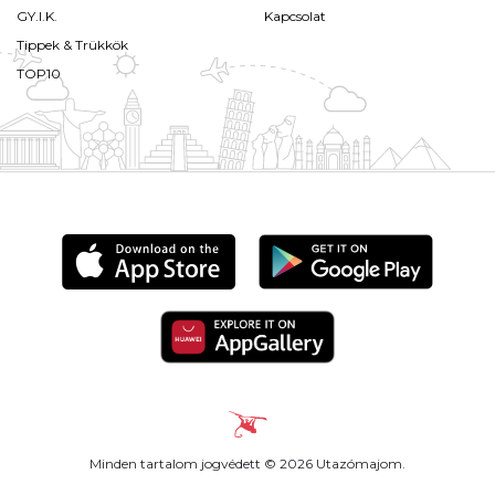
GY.I.K.
Kapcsolat
Tippek & Trükkök
TOP10
Minden tartalom jogvédett © 2026 Utazómajom.