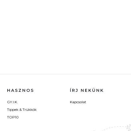
HASZNOS
ÍRJ NEKÜNK
GY.I.K.
Kapcsolat
Tippek & Trükkök
TOP10