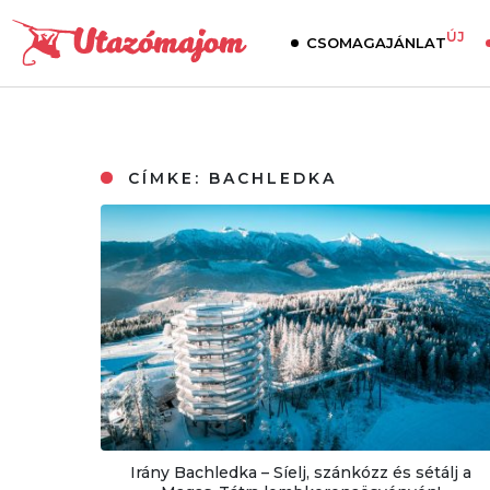
ÚJ
CSOMAGAJÁNLAT
CÍMKE:
BACHLEDKA
Irány Bachledka – Síelj, szánkózz és sétálj a