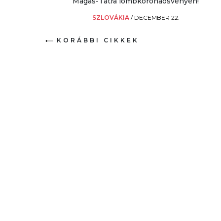
Magas-Tátra lombkoronaösvényén!
SZLOVÁKIA
/
DECEMBER 22.
KORÁBBI CIKKEK