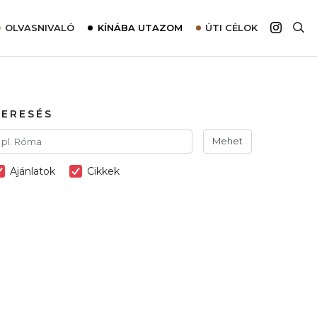
OLVASNIVALÓ
KÍNÁBA UTAZOM
ÚTI CÉLOK
Top 10 látnivalók térképpel
Európa
Tudnivalók az ajánlatok lefoglalásához
Ázsia
Tippek & Trükkök
Amerika
KERESÉS
Utazómajom – CitySIM kártya a világutazóknak
Afrika
Mehet
Interjú
Ausztrália
Ajánlatok
Cikkek
Élménybeszámolók
Szállodalátogatás
Sajtómegjelenések