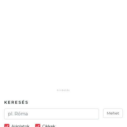
KERESÉS
Mehet
Ajánlatok
Cikkek