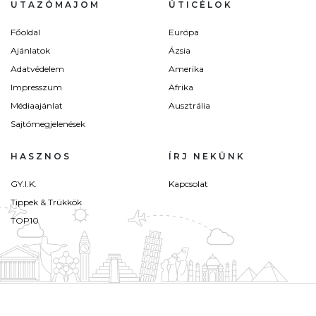
UTAZÓMAJOM
ÚTICÉLOK
Főoldal
Európa
Ajánlatok
Ázsia
Adatvédelem
Amerika
Impresszum
Afrika
Médiaajánlat
Ausztrália
Sajtómegjelenések
HASZNOS
ÍRJ NEKÜNK
GY.I.K.
Kapcsolat
Tippek & Trükkök
TOP10