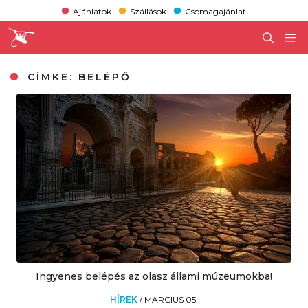
Ajánlatok
Szállások
Csomagajánlat
CÍMKE:
BELÉPŐ
Ingyenes belépés az olasz állami múzeumokba!
HÍREK
/
MÁRCIUS 05.