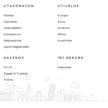
UTAZÓMAJOM
ÚTICÉLOK
Főoldal
Európa
Ajánlatok
Ázsia
Adatvédelem
Amerika
Impresszum
Afrika
Médiaajánlat
Ausztrália
Sajtómegjelenések
HASZNOS
ÍRJ NEKÜNK
GY.I.K.
Kapcsolat
Tippek & Trükkök
TOP10