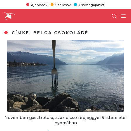
Ajánlatok
Szállások
Csomagajánlat
CÍMKE:
BELGA CSOKOLÁDÉ
Novemberi gasztrotúra, azaz olcsó repjeggyel 5 isteni étel
nyomában