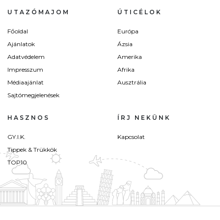
UTAZÓMAJOM
ÚTICÉLOK
Főoldal
Európa
Ajánlatok
Ázsia
Adatvédelem
Amerika
Impresszum
Afrika
Médiaajánlat
Ausztrália
Sajtómegjelenések
HASZNOS
ÍRJ NEKÜNK
GY.I.K.
Kapcsolat
Tippek & Trükkök
TOP10