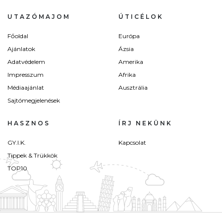
UTAZÓMAJOM
ÚTICÉLOK
Főoldal
Európa
Ajánlatok
Ázsia
Adatvédelem
Amerika
Impresszum
Afrika
Médiaajánlat
Ausztrália
Sajtómegjelenések
HASZNOS
ÍRJ NEKÜNK
GY.I.K.
Kapcsolat
Tippek & Trükkök
TOP10