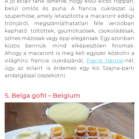
A jó eclair fánk ismérve, hogy kívül kicsit roppan,
belül omlós és puha. A francia cukrászat új
szuperhőse, amely letaszította a macaront eddigi
trónjáról, megszámlálhatatlan féle verzióban
kapható: töltöttek, gyümölcsösek, csokoládésak,
színes mázosak vagy épp elegánsak. Egy azonban
közös bennük: mind elképesztően finomak.
Ahogy a macaront is meg kell egyszer kóstolni a
világhírű francia cukrászánál,
Pierre Hermé
-nél,
úgy az eclairt is érdemes egy kis Szajna-parti
andalgással összekötni.
5. Belga gofri – Belgium