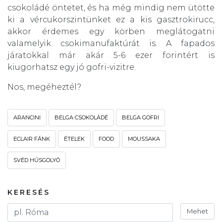
csokoládé öntetet, és ha még mindig nem ütötte
ki a vércukorszintünket ez a kis gasztrokirucc,
akkor érdemes egy körben meglátogatni
valamelyik csokimanufaktúrát is. A fapados
járatokkal már akár 5-6 ezer forintért is
kiugorhatsz egy jó gofri-vizitre.
Nos, megéheztél?
ARANCINI
BELGA CSOKOLÁDÉ
BELGA GOFRI
ECLAIR FÁNK
ÉTELEK
FOOD
MOUSSAKA
SVÉD HÚSGOLYÓ
KERESÉS
Mehet