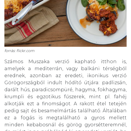
forrás:
flickr.com
Számos Muszaka verzió kapható itthon is,
amelyek a mediterrán, vagy balkáni térségből
erednek, azonban az eredeti, ikonikus verzió
Görögországból indult hódító útjára: padlizsán,
darált hús, paradicsompüré, hagyma, fokhagyma,
krumpli és egzotikus fűszerek, mint pl. fahéj
alkotják ezt a finomságot. A rakott étel tetején
pedig sajt és besamelmártás található. Általában
ez a fogás is megtalálható a gyros mellett
minden kebabosnál és görög gyorsétteremnél,