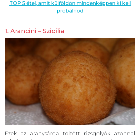
TOP 5 étel, amit külföldön mindenképpen ki kell
próbálnod
1. Arancini – Szicília
Ezek az aranysárga töltött rizsgolyók azonnal