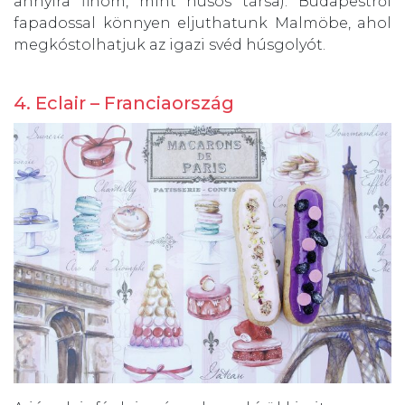
annyira finom, mint húsos társa). Budapestről
fapadossal könnyen eljuthatunk Malmöbe, ahol
megkóstolhatjuk az igazi svéd húsgolyót.
4. Eclair – Franciaország