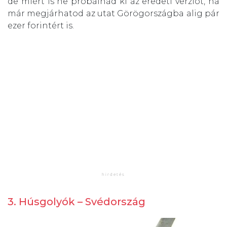
de miért is ne próbálnád ki az eredeti verziót, ha
már megjárhatod az utat Görögországba alig pár
ezer forintért is.
3. Húsgolyók – Svédország