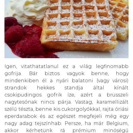
Igen, vitathatatlanul ez a világ legfinomabb
gofrija. Bár biztos vagyok benne, hogy
mindenkiben él a nyári balatoni (vagy városi)
strandok hekkes standja által kínált
csokipudingos gofrik íze, azért a brüsszeli
nagytesónak nincs párja. Vastag, karamellizált
szélű tészta, benne kis cukorgolyókkal, rajta óriási
eperdarabok és az egészet megfejeli még egy
nagy adag tejszínhab. Persze, ha már Belgium,
akkor kérhetünk rá prémium minőségű