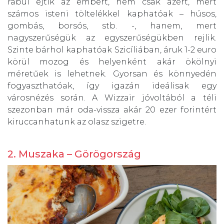
rabul ejtik az embert, nem csak azért, mert
számos isteni töltelékkel kaphatóak – húsos,
gombás, borsós, stb. -, hanem, mert
nagyszerűségük az egyszerűségükben rejlik.
Szinte bárhol kaphatóak Szicíliában, áruk 1-2 euro
körül mozog és helyenként akár ökölnyi
méretűek is lehetnek. Gyorsan és könnyedén
fogyaszthatóak, így igazán ideálisak egy
városnézés során. A Wizzair jóvoltából a téli
szezonban már oda-vissza akár 20 ezer forintért
kiruccanhatunk az olasz szigetre.
2. Muszaka – Görögország