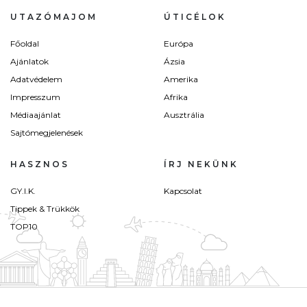
UTAZÓMAJOM
ÚTICÉLOK
Főoldal
Európa
Ajánlatok
Ázsia
Adatvédelem
Amerika
Impresszum
Afrika
Médiaajánlat
Ausztrália
Sajtómegjelenések
HASZNOS
ÍRJ NEKÜNK
GY.I.K.
Kapcsolat
Tippek & Trükkök
TOP10