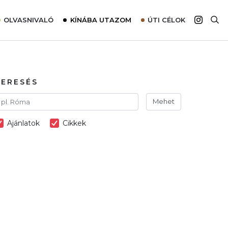
OLVASNIVALÓ
KÍNÁBA UTAZOM
ÚTI CÉLOK
Top 10 látnivalók térképpel
Európa
Tudnivalók az ajánlatok lefoglalásához
Ázsia
Tippek & Trükkök
Amerika
KERESÉS
Utazómajom – CitySIM kártya a világutazóknak
Afrika
Mehet
Interjú
Ausztrália
Ajánlatok
Cikkek
Élménybeszámolók
Szállodalátogatás
Sajtómegjelenések