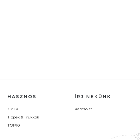
HASZNOS
ÍRJ NEKÜNK
GY.I.K.
Kapcsolat
Tippek & Trükkök
TOP10