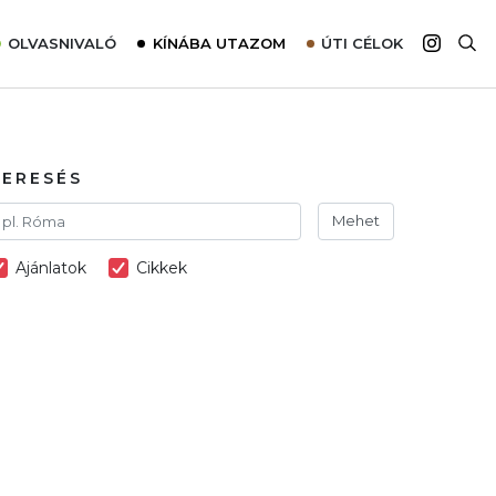
OLVASNIVALÓ
KÍNÁBA UTAZOM
ÚTI CÉLOK
Top 10 látnivalók térképpel
Európa
Tudnivalók az ajánlatok lefoglalásához
Ázsia
Tippek & Trükkök
Amerika
KERESÉS
Utazómajom – CitySIM kártya a világutazóknak
Afrika
Mehet
Interjú
Ausztrália
Ajánlatok
Cikkek
Élménybeszámolók
Szállodalátogatás
Sajtómegjelenések