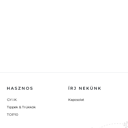
HASZNOS
ÍRJ NEKÜNK
GY.I.K.
Kapcsolat
Tippek & Trükkök
TOP10