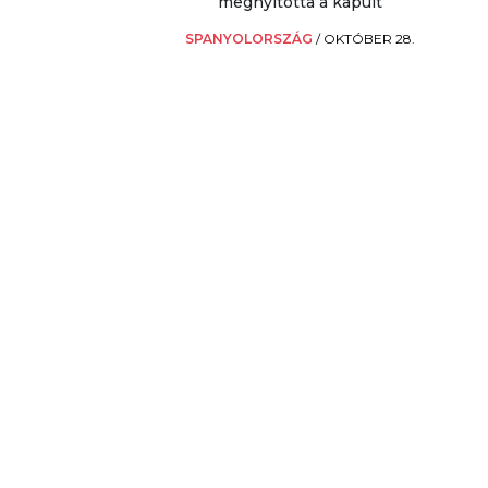
megnyitotta a kapuit
SPANYOLORSZÁG
/
OKTÓBER 28.