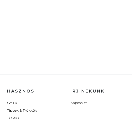
HASZNOS
ÍRJ NEKÜNK
GY.I.K.
Kapcsolat
Tippek & Trükkök
TOP10