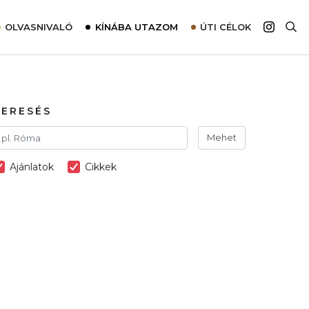
OLVASNIVALÓ
KÍNÁBA UTAZOM
ÚTI CÉLOK
Top 10 látnivalók térképpel
Európa
Tudnivalók az ajánlatok lefoglalásához
Ázsia
Tippek & Trükkök
Amerika
KERESÉS
Utazómajom – CitySIM kártya a világutazóknak
Afrika
Mehet
Interjú
Ausztrália
Ajánlatok
Cikkek
Élménybeszámolók
Szállodalátogatás
Sajtómegjelenések