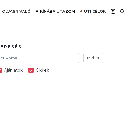
OLVASNIVALÓ
KÍNÁBA UTAZOM
ÚTI CÉLOK
Top 10 látnivalók térképpel
Európa
Tudnivalók az ajánlatok lefoglalásához
Ázsia
Tippek & Trükkök
Amerika
KERESÉS
Utazómajom – CitySIM kártya a világutazóknak
Afrika
Mehet
Interjú
Ausztrália
Ajánlatok
Cikkek
Élménybeszámolók
Szállodalátogatás
Sajtómegjelenések