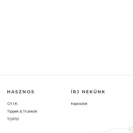
HASZNOS
ÍRJ NEKÜNK
GY.I.K.
Kapcsolat
Tippek & Trükkök
TOP10