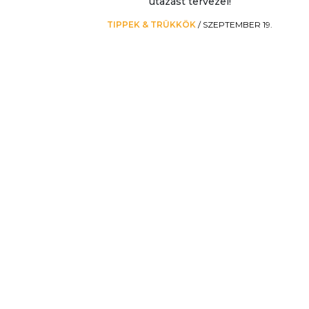
utazást tervezel!
TIPPEK & TRÜKKÖK
/
SZEPTEMBER 19.