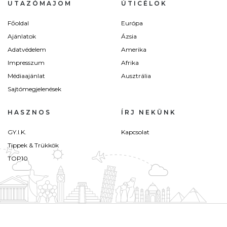
UTAZÓMAJOM
ÚTICÉLOK
Főoldal
Európa
Ajánlatok
Ázsia
Adatvédelem
Amerika
Impresszum
Afrika
Médiaajánlat
Ausztrália
Sajtómegjelenések
HASZNOS
ÍRJ NEKÜNK
GY.I.K.
Kapcsolat
Tippek & Trükkök
TOP10