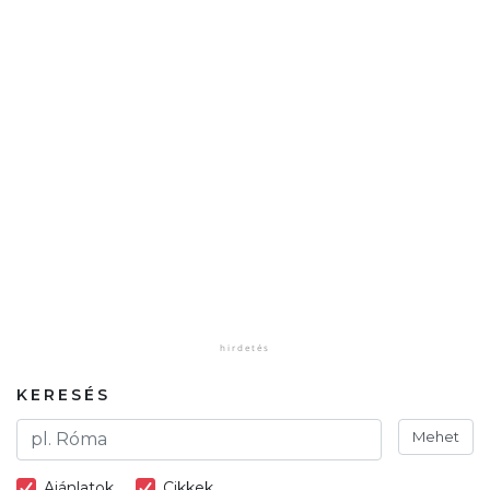
KERESÉS
Mehet
Ajánlatok
Cikkek