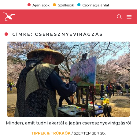
Ajánlatok
Szállások
Csomagajánlat
CÍMKE:
CSERESZNYEVIRÁGZÁS
Minden, amit tudni akartál a japán cseresznyevirágzásról
TIPPEK & TRÜKKÖK
/
SZEPTEMBER 28.