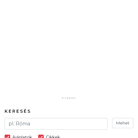
KERESÉS
Mehet
Ajánlatok
Cikkek