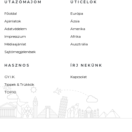
UTAZÓMAJOM
ÚTICÉLOK
Főoldal
Európa
Ajánlatok
Ázsia
Adatvédelem
Amerika
Impresszum
Afrika
Médiaajánlat
Ausztrália
Sajtómegjelenések
HASZNOS
ÍRJ NEKÜNK
GY.I.K.
Kapcsolat
Tippek & Trükkök
TOP10