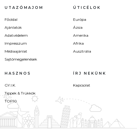
UTAZÓMAJOM
ÚTICÉLOK
Főoldal
Európa
Ajánlatok
Ázsia
Adatvédelem
Amerika
Impresszum
Afrika
Médiaajánlat
Ausztrália
Sajtómegjelenések
HASZNOS
ÍRJ NEKÜNK
GY.I.K.
Kapcsolat
Tippek & Trükkök
TOP10