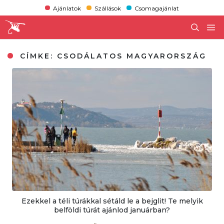
Ajánlatok
Szállások
Csomagajánlat
CÍMKE:
CSODÁLATOS MAGYARORSZÁG
Ezekkel a téli túrákkal sétáld le a bejglit! Te melyik
belföldi túrát ajánlod januárban?