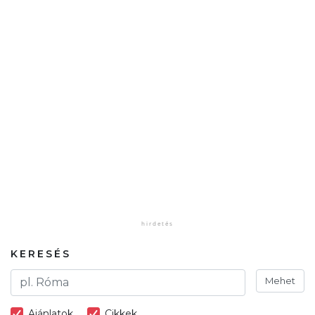
KERESÉS
Mehet
Ajánlatok
Cikkek