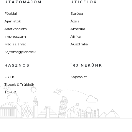
UTAZÓMAJOM
ÚTICÉLOK
Főoldal
Európa
Ajánlatok
Ázsia
Adatvédelem
Amerika
Impresszum
Afrika
Médiaajánlat
Ausztrália
Sajtómegjelenések
HASZNOS
ÍRJ NEKÜNK
GY.I.K.
Kapcsolat
Tippek & Trükkök
TOP10