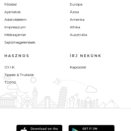
Főoldal
Európa
Ajánlatok
Ázsia
Adatvédelem
Amerika
Impresszum
Afrika
Médiaajánlat
Ausztrália
Sajtómegjelenések
HASZNOS
ÍRJ NEKÜNK
GY.I.K.
Kapcsolat
Tippek & Trükkök
TOP10