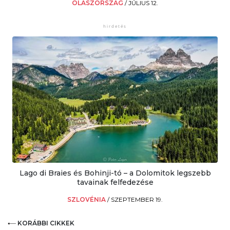
OLASZORSZÁG
/
JÚLIUS 12.
Lago di Braies és Bohinji-tó – a Dolomitok legszebb
tavainak felfedezése
SZLOVÉNIA
/
SZEPTEMBER 19.
KORÁBBI CIKKEK