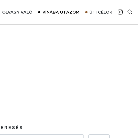
OLVASNIVALÓ
KÍNÁBA UTAZOM
ÚTI CÉLOK
Top 10 látnivalók térképpel
Európa
Tudnivalók az ajánlatok lefoglalásához
Ázsia
Tippek & Trükkök
Amerika
Utazómajom – CitySIM kártya a világutazóknak
Afrika
Interjú
Ausztrália
Élménybeszámolók
Szállodalátogatás
Sajtómegjelenések
KERESÉS