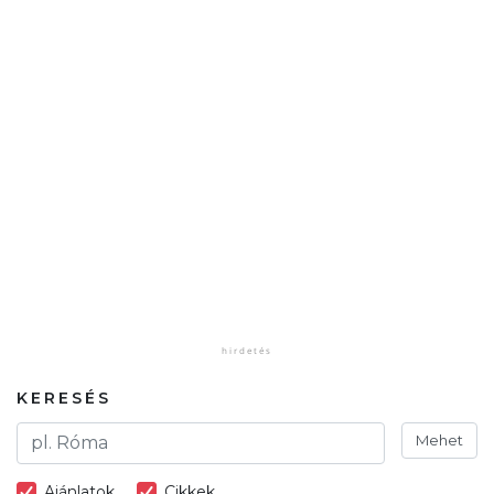
KERESÉS
Mehet
Ajánlatok
Cikkek