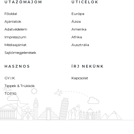
UTAZÓMAJOM
ÚTICÉLOK
Főoldal
Európa
Ajánlatok
Ázsia
Adatvédelem
Amerika
Impresszum
Afrika
Médiaajánlat
Ausztrália
Sajtómegjelenések
HASZNOS
ÍRJ NEKÜNK
GY.I.K.
Kapcsolat
Tippek & Trükkök
TOP10