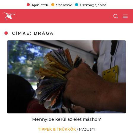
Ajánlatok
Szállások
Csomagajánlat
CÍMKE:
DRÁGA
Mennyibe kerül az élet máshol?
TIPPEK & TRÜKKÖK
/
MÁJUS 11.