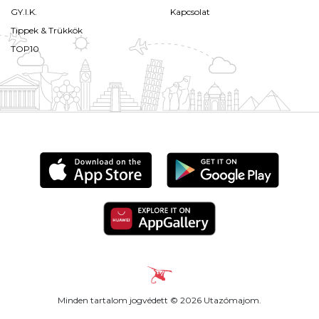
GY.I.K.
Kapcsolat
Tippek & Trükkök
TOP10
Minden tartalom jogvédett © 2026 Utazómajom.