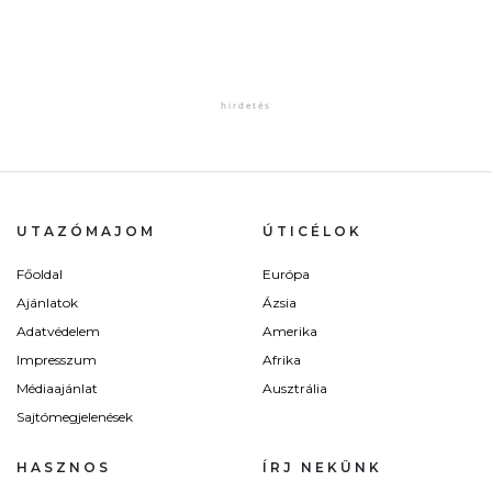
UTAZÓMAJOM
ÚTICÉLOK
Főoldal
Európa
Ajánlatok
Ázsia
Adatvédelem
Amerika
Impresszum
Afrika
Médiaajánlat
Ausztrália
Sajtómegjelenések
HASZNOS
ÍRJ NEKÜNK