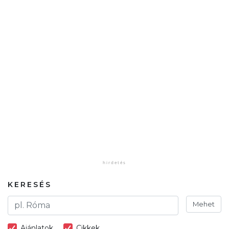
KERESÉS
Mehet
Ajánlatok
Cikkek