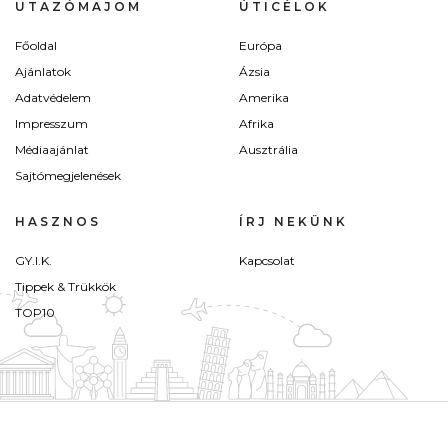
UTAZÓMAJOM
ÚTICÉLOK
Főoldal
Európa
Ajánlatok
Ázsia
Adatvédelem
Amerika
Impresszum
Afrika
Médiaajánlat
Ausztrália
Sajtómegjelenések
HASZNOS
ÍRJ NEKÜNK
GY.I.K.
Kapcsolat
Tippek & Trükkök
TOP10