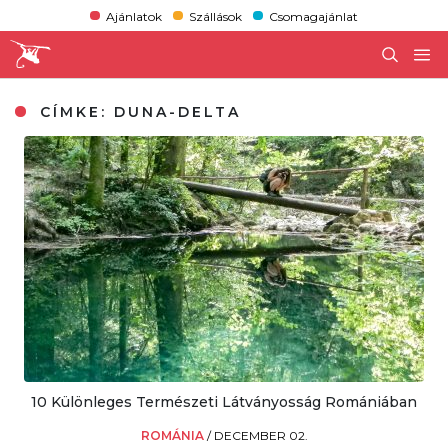
Ajánlatok
Szállások
Csomagajánlat
CÍMKE:
DUNA-DELTA
10 Különleges Természeti Látványosság Romániában
ROMÁNIA
/
DECEMBER 02.