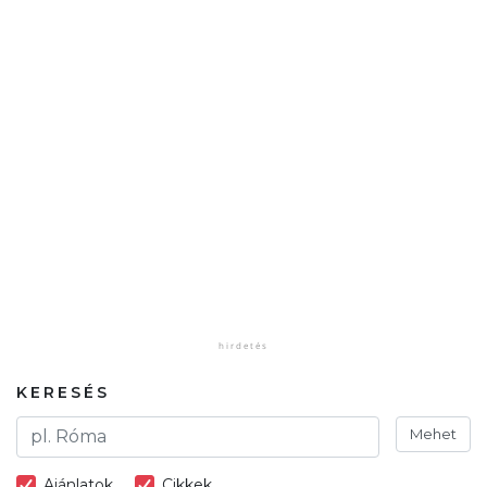
KERESÉS
Mehet
Ajánlatok
Cikkek