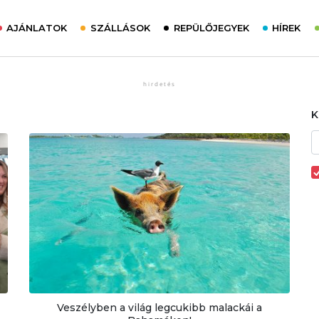
AJÁNLATOK
SZÁLLÁSOK
REPÜLŐJEGYEK
HÍREK
b
Veszélyben a világ legcukibb malackái a