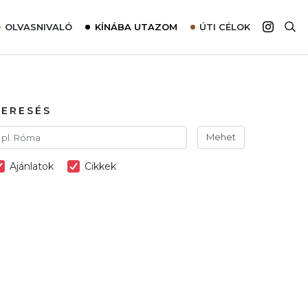
OLVASNIVALÓ
KÍNÁBA UTAZOM
ÚTI CÉLOK
Top 10 látnivalók térképpel
Európa
Tudnivalók az ajánlatok lefoglalásához
Ázsia
Tippek & Trükkök
Amerika
KERESÉS
Utazómajom – CitySIM kártya a világutazóknak
Afrika
Mehet
Interjú
Ausztrália
Ajánlatok
Cikkek
Élménybeszámolók
Szállodalátogatás
Sajtómegjelenések