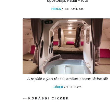
sportolója, Nadal + fotó
HÍREK
/
FEBRUÁR 08.
A repülő olyan részei, amiket sosem láthattál!
HÍREK
/
JÚNIUS 02.
KORÁBBI CIKKEK