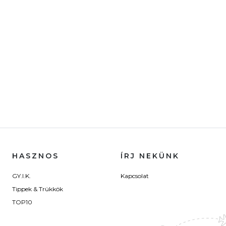
HASZNOS
ÍRJ NEKÜNK
GY.I.K.
Kapcsolat
Tippek & Trükkök
TOP10