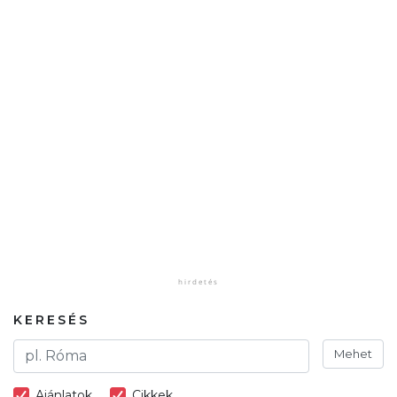
KERESÉS
Mehet
Ajánlatok
Cikkek