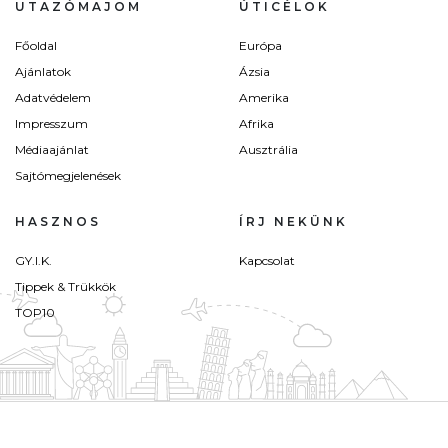
UTAZÓMAJOM
ÚTICÉLOK
Főoldal
Európa
Ajánlatok
Ázsia
Adatvédelem
Amerika
Impresszum
Afrika
Médiaajánlat
Ausztrália
Sajtómegjelenések
HASZNOS
ÍRJ NEKÜNK
GY.I.K.
Kapcsolat
Tippek & Trükkök
TOP10