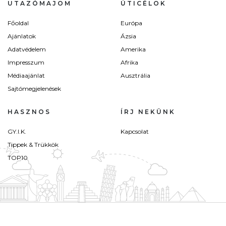
UTAZÓMAJOM
ÚTICÉLOK
Főoldal
Európa
Ajánlatok
Ázsia
Adatvédelem
Amerika
Impresszum
Afrika
Médiaajánlat
Ausztrália
Sajtómegjelenések
HASZNOS
ÍRJ NEKÜNK
GY.I.K.
Kapcsolat
Tippek & Trükkök
TOP10