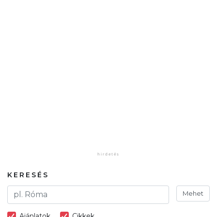
KERESÉS
Mehet
Ajánlatok
Cikkek