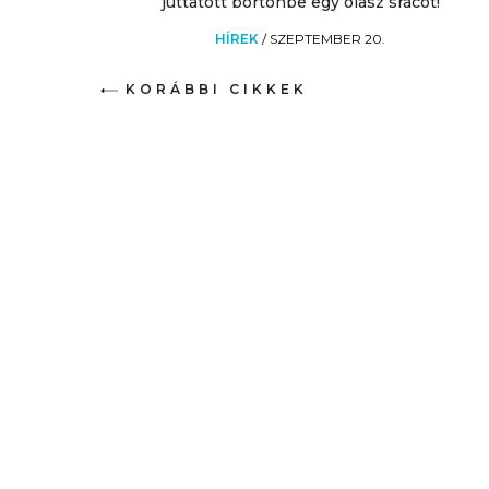
juttatott börtönbe egy olasz srácot!
HÍREK
/
SZEPTEMBER 20.
KORÁBBI CIKKEK