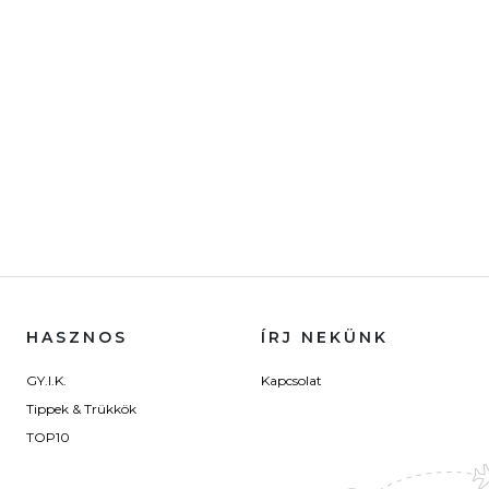
HASZNOS
ÍRJ NEKÜNK
GY.I.K.
Kapcsolat
Tippek & Trükkök
TOP10