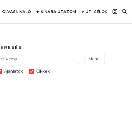
OLVASNIVALÓ
KÍNÁBA UTAZOM
ÚTI CÉLOK
Top 10 látnivalók térképpel
Európa
Tudnivalók az ajánlatok lefoglalásához
Ázsia
Tippek & Trükkök
Amerika
KERESÉS
Utazómajom – CitySIM kártya a világutazóknak
Afrika
Mehet
Interjú
Ausztrália
Ajánlatok
Cikkek
Élménybeszámolók
Szállodalátogatás
Sajtómegjelenések