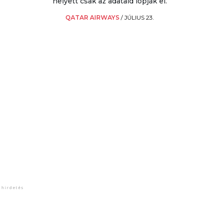
helyett csak az adataid lopják el.
QATAR AIRWAYS
/
JÚLIUS 23.