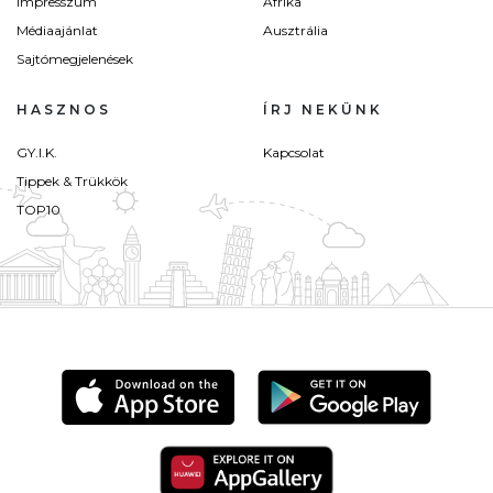
Impresszum
Afrika
Médiaajánlat
Ausztrália
Sajtómegjelenések
HASZNOS
ÍRJ NEKÜNK
GY.I.K.
Kapcsolat
Tippek & Trükkök
TOP10