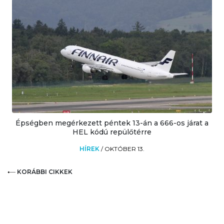
Épségben megérkezett péntek 13-án a 666-os járat a
HEL kódú repülőtérre
HÍREK
/
OKTÓBER 13.
KORÁBBI CIKKEK