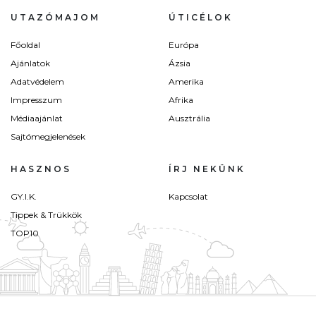
UTAZÓMAJOM
ÚTICÉLOK
Főoldal
Európa
Ajánlatok
Ázsia
Adatvédelem
Amerika
Impresszum
Afrika
Médiaajánlat
Ausztrália
Sajtómegjelenések
HASZNOS
ÍRJ NEKÜNK
GY.I.K.
Kapcsolat
Tippek & Trükkök
TOP10