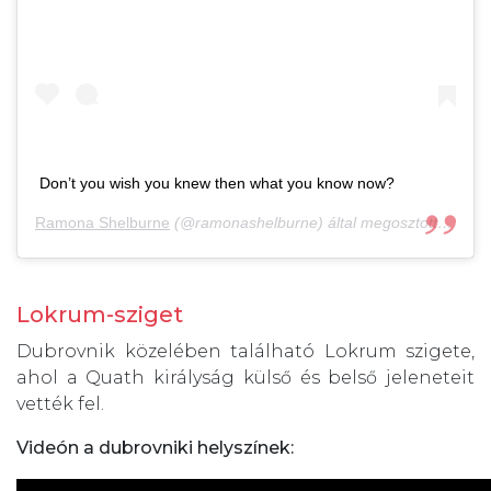
Don’t you wish you knew then what you know now?
Ramona Shelburne
(@ramonashelburne) által megosztott bejegyzés,
Lokrum-sziget
Dubrovnik közelében található Lokrum szigete,
ahol a Quath királyság külső és belső jeleneteit
vették fel.
Videón a dubrovniki helyszínek: