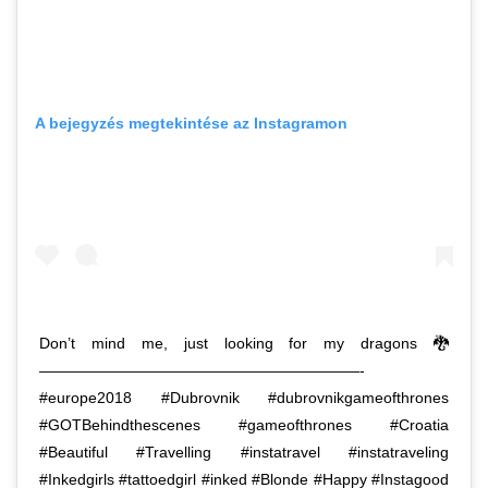
A bejegyzés megtekintése az Instagramon
Don’t mind me, just looking for my dragons 🐉
—————————————————————-
#europe2018 #Dubrovnik #dubrovnikgameofthrones
#GOTBehindthescenes #gameofthrones #Croatia
#Beautiful #Travelling #instatravel #instatraveling
#Inkedgirls #tattoedgirl #inked #Blonde #Happy #Instagood