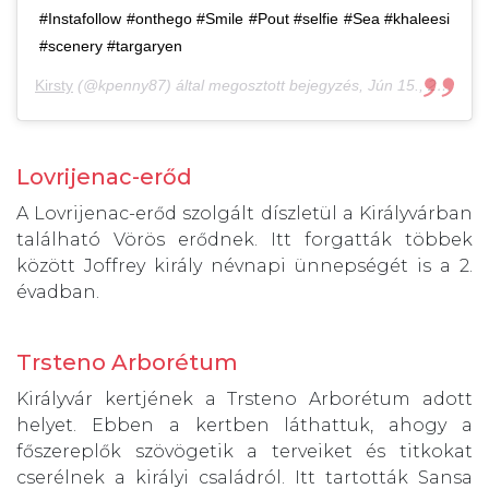
#Instafollow #onthego #Smile #Pout #selfie #Sea #khaleesi
#scenery #targaryen
Kirsty
(@kpenny87) által megosztott bejegyzés,
Jún 15., 2018, időpont: 1:16 (PDT időzóna szerint)
Lovrijenac-erőd
A Lovrijenac-erőd szolgált díszletül a Királyvárban
található Vörös erődnek. Itt forgatták többek
között Joffrey király névnapi ünnepségét is a 2.
évadban.
Trsteno Arborétum
Királyvár kertjének a Trsteno Arborétum adott
helyet. Ebben a kertben láthattuk, ahogy a
főszereplők szövögetik a terveiket és titkokat
cserélnek a királyi családról. Itt tartották Sansa