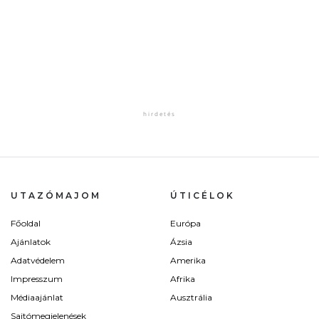
UTAZÓMAJOM
ÚTICÉLOK
Főoldal
Európa
Ajánlatok
Ázsia
Adatvédelem
Amerika
Impresszum
Afrika
Médiaajánlat
Ausztrália
Sajtómegjelenések