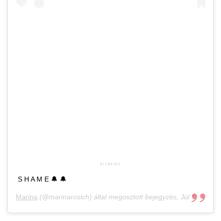
S H A M E 🔔 🔔
Marina
(@marinarosich) által megosztott bejegyzés,
Júl 19., 2018, időpont: 1:25 (PDT időzóna szerint)