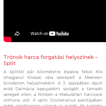
Trónok harca forgatási helyszínek –
Split
A Splittől pár kilométerre északra fekvő Klis
(magyarul Klissza) vára szerepelt a Meereen
birodalom helyszíneként. A 3. században épült
erőd Dalmácia kapujaként szolgált a támadó
seregek ellen, a filmben a Makulátlan harcosok
otthona volt. A spliti Diocletianus palotájában
több emlékezetes jelenet is zajlott. Itt tartotta