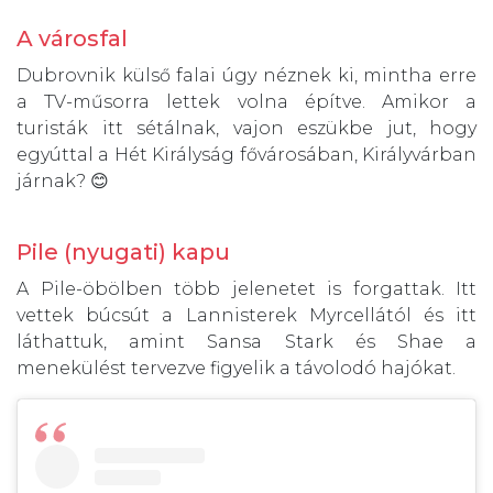
A városfal
Dubrovnik külső falai úgy néznek ki, mintha erre
a TV-műsorra lettek volna építve. Amikor a
turisták itt sétálnak, vajon eszükbe jut, hogy
egyúttal a Hét Királyság fővárosában, Királyvárban
járnak? 😊
Pile (nyugati) kapu
A Pile-öbölben több jelenetet is forgattak. Itt
vettek búcsút a Lannisterek Myrcellától és itt
láthattuk, amint Sansa Stark és Shae a
menekülést tervezve figyelik a távolodó hajókat.