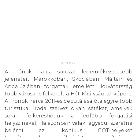
A Trónok harca sorozat legemlékezetesebb
jeleneteit Marokkóban, Skóciában, Máltán és
Andalúziában forgatták, emellett Horvátország
több városa is felkerült a Hét Királyság térképére.
A Trónok harca 2011-es debütálása óta egyre több
turisztikai iroda szervez olyan sétákat, amelyek
során felkereshetjük a legfőbb forgatási
helyszíneket. Ha azonban valaki egyedül szeretné
bejárni az ikonikus GOT-helyeket