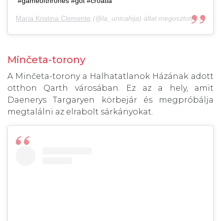
#gameofthrones #got #croatia
Maria Kristina Clemente
(@la_unicahija) által megosztott bejegyzés,
Minčeta-torony
A Minčeta-torony a Halhatatlanok Házának adott
otthon Qarth városában. Ez az a hely, amit
Daenerys Targaryen körbejár és megpróbálja
megtalálni az elrabolt sárkányokat.