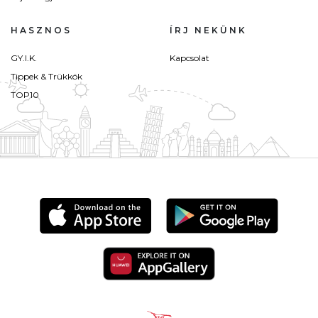
HASZNOS
ÍRJ NEKÜNK
GY.I.K.
Kapcsolat
Tippek & Trükkök
TOP10