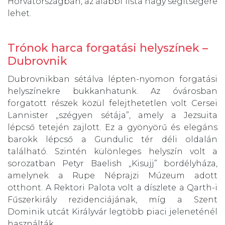
Horvátországban, az alábbi lista nagy segítségére
lehet.
Trónok harca forgatási helyszínek –
Dubrovnik
Dubrovnikban sétálva lépten-nyomon forgatási
helyszínekre bukkanhatunk. Az óvárosban
forgatott részek közül felejthetetlen volt Cersei
Lannister „szégyen sétája”, amely a Jezsuita
lépcső tetején zajlott. Ez a gyönyörű és elegáns
barokk lépcső a Gundulic tér déli oldalán
található. Szintén különleges helyszín volt a
sorozatban Petyr Baelish „Kisujj” bordélyháza,
amelynek a Rupe Néprajzi Múzeum adott
otthont. A Rektori Palota volt a díszlete a Qarth-i
Fűszerkirály rezidenciájának, míg a Szent
Dominik utcát Királyvár legtöbb piaci jeleneténél
használták.