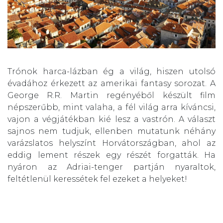
Trónok harca-lázban ég a világ, hiszen utolsó
évadához érkezett az amerikai fantasy sorozat. A
George R.R. Martin regényéből készült film
népszerűbb, mint valaha, a fél világ arra kíváncsi,
vajon a végjátékban kié lesz a vastrón. A választ
sajnos nem tudjuk, ellenben mutatunk néhány
varázslatos helyszínt Horvátországban, ahol az
eddig lement részek egy részét forgatták. Ha
nyáron az Adriai-tenger partján nyaraltok,
feltétlenül keressétek fel ezeket a helyeket!