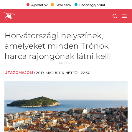
Ajánlatok
Szállások
Csomagajánlat
Horvátországi helyszínek,
amelyeket minden Trónok
harca rajongónak látni kell!
UTAZOMAJOM
/
2019. MÁJUS 06. HÉTFŐ - 22:30