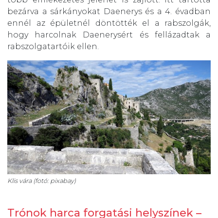
bezárva a sárkányokat Daenerys és a 4. évadban
ennél az épületnél döntötték el a rabszolgák,
hogy harcolnak Daenerysért és fellázadtak a
rabszolgatartóik ellen.
Klis vára (fotó: pixabay)
Trónok harca forgatási helyszínek –