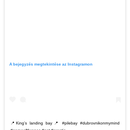
A bejegyzés megtekintése az Instagramon
📍King’s landing bay📍 #pilebay #dubrovnikonmymind