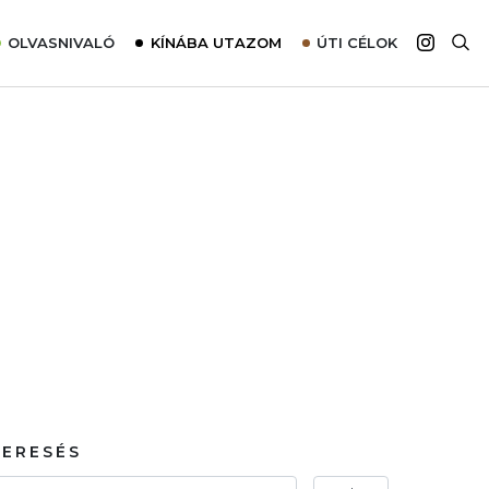
OLVASNIVALÓ
KÍNÁBA UTAZOM
ÚTI CÉLOK
Top 10 látnivalók térképpel
Európa
Tudnivalók az ajánlatok lefoglalásához
Ázsia
Tippek & Trükkök
Amerika
Utazómajom – CitySIM kártya a világutazóknak
Afrika
Interjú
Ausztrália
Élménybeszámolók
Szállodalátogatás
Sajtómegjelenések
KERESÉS