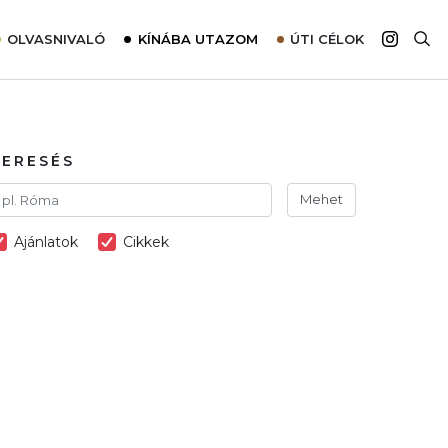
OLVASNIVALÓ
KÍNÁBA UTAZOM
ÚTI CÉLOK
Top 10 látnivalók térképpel
Európa
Tudnivalók az ajánlatok lefoglalásához
Ázsia
Tippek & Trükkök
Amerika
KERESÉS
Utazómajom – CitySIM kártya a világutazóknak
Afrika
Mehet
Interjú
Ausztrália
Ajánlatok
Cikkek
Élménybeszámolók
Szállodalátogatás
Sajtómegjelenések