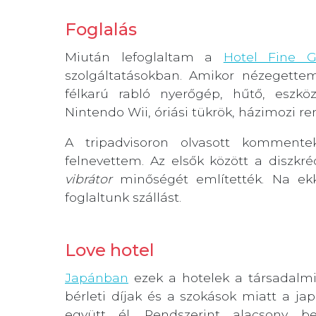
Foglalás
Miután lefoglaltam a
Hotel Fine G
szolgáltatásokban. Amikor nézegettem
félkarú rabló nyerőgép, hűtő, eszkö
Nintendo Wii, óriási tükrök, házimozi re
A tripadvisoron olvasott komment
felnevettem. Az elsők között a diszkréc
vibrátor
minőségét említették. Na ekk
foglaltunk szállást.
Love hotel
Japánban
ezek a hotelek a társadalmi
bérleti díjak és a szokások miatt a 
együtt él. Rendszerint alacsony b