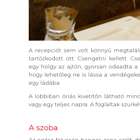
A recepciót sem volt könnyű megtaláln
tartózkodott ott. Csengetni kellett. 
egy hölgy az ajtón, gyorsan odaadta a 
hogy lehetőleg ne is lássa a vendégeket
egy ládába.
A lobbiban óriás kivetítőn látható mind
vagy egy teljes napra. A foglaltak szürké
A szoba
Az egész folyosón hangos zene szólt, d