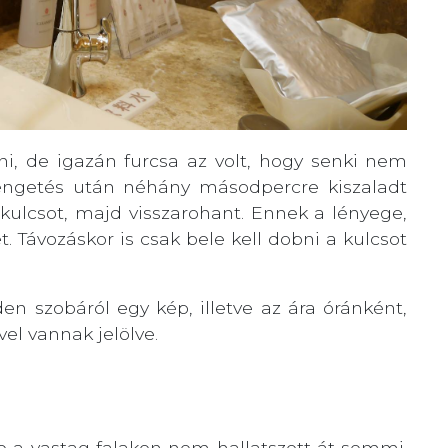
i, de igazán furcsa az volt, hogy senki nem
Csengetés után néhány másodpercre kiszaladt
kulcsot, majd visszarohant. Ennek a lényege,
. Távozáskor is csak bele kell dobni a kulcsot
en szobáról egy kép, illetve az ára óránként,
vel vannak jelölve.
e a vastag falakon nem hallatszott át semmi.