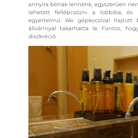
annyira bénák lennénk, egyszerűen nem
lehetett fellépcsőzni a lobbiba, é
egyértelmű. Aki gépkocsival hajtott
állvánnyal takarhatta le. Fontos, h
diszkréció.