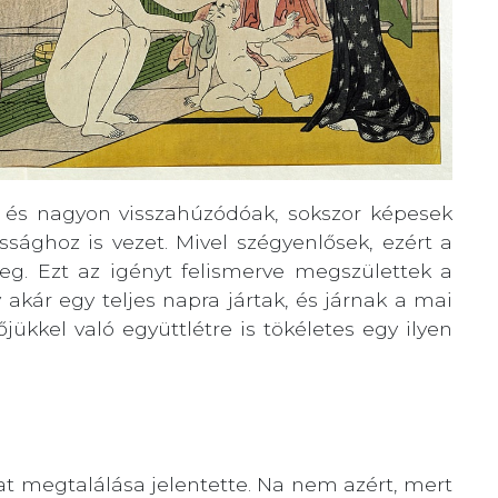
, és nagyon visszahúzódóak, sokszor képesek
sághoz is vezet. Mivel szégyenlősek, ezért a
eg. Ezt az igényt felismerve megszülettek a
akár egy teljes napra jártak, és járnak a mai
ükkel való együttlétre is tökéletes egy ilyen
at megtalálása jelentette. Na nem azért, mert