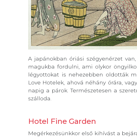
A japánokban óriási szégyenérzet van
magukba fordulni, ami olykor öngyilkos
légyottokat is nehezebben oldották m
Love Hotelek, ahová néhány órára, vagy 
napig a párok. Természetesen a szeretőj
szálloda.
Hotel Fine Garden
Megérkezésünkkor első kihívást a bejár