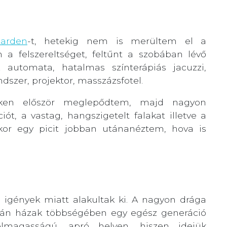
arden
-t, hetekig nem is merültem el a
 a felszereltséget, feltűnt a szobában lévő
z automata, hatalmas színterápiás jacuzzi,
ndszer, projektor, masszázsfotel.
eken először meglepődtem, majd nagyon
iót, a vastag, hangszigetelt falakat illetve a
or egy picit jobban utánanéztem, hova is
 igények miatt alakultak ki. A nagyon drága
japán házak többségében egy egész generáció
elmagasságú, apró helyen, hiszen idejük