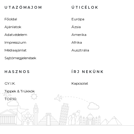
UTAZÓMAJOM
ÚTICÉLOK
Főoldal
Európa
Ajánlatok
Ázsia
Adatvédelem
Amerika
Impresszum
Afrika
Médiaajánlat
Ausztrália
Sajtómegjelenések
HASZNOS
ÍRJ NEKÜNK
GY.I.K.
Kapcsolat
Tippek & Trükkök
TOP10