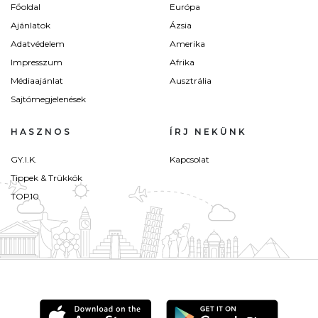
Főoldal
Európa
Ajánlatok
Ázsia
Adatvédelem
Amerika
Impresszum
Afrika
Médiaajánlat
Ausztrália
Sajtómegjelenések
HASZNOS
ÍRJ NEKÜNK
GY.I.K.
Kapcsolat
Tippek & Trükkök
TOP10