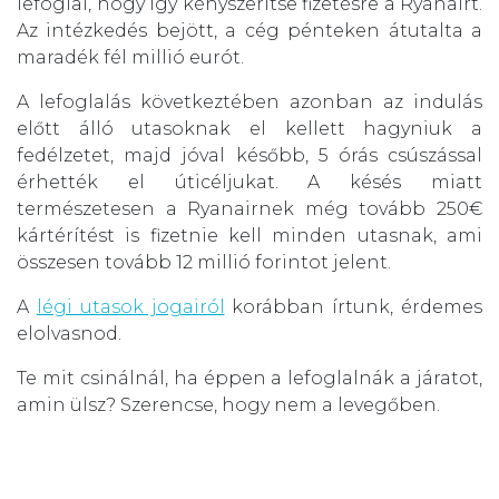
lefoglal, hogy így kényszerítse fizetésre a Ryanairt.
Az intézkedés bejött, a cég pénteken átutalta a
maradék fél millió eurót.
A lefoglalás következtében azonban az indulás
előtt álló utasoknak el kellett hagyniuk a
fedélzetet, majd jóval később, 5 órás csúszással
érhették el úticéljukat. A késés miatt
természetesen a Ryanairnek még tovább 250€
kártérítést is fizetnie kell minden utasnak, ami
összesen tovább 12 millió forintot jelent.
A
légi utasok jogairól
korábban írtunk, érdemes
elolvasnod.
Te mit csinálnál, ha éppen a lefoglalnák a járatot,
amin ülsz? Szerencse, hogy nem a levegőben.