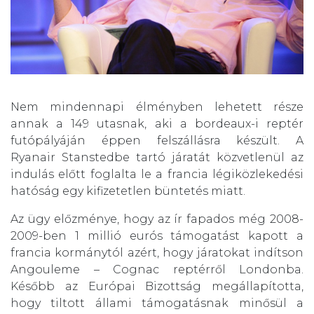
Nem mindennapi élményben lehetett része
annak a 149 utasnak, aki a bordeaux-i reptér
futópályáján éppen felszállásra készült. A
Ryanair Stanstedbe tartó járatát közvetlenül az
indulás előtt foglalta le a francia légiközlekedési
hatóság egy kifizetetlen büntetés miatt.
Az ügy előzménye, hogy az ír fapados még 2008-
2009-ben 1 millió eurós támogatást kapott a
francia kormánytól azért, hogy járatokat indítson
Angouleme – Cognac reptérről Londonba.
Később az Európai Bizottság megállapította,
hogy tiltott állami támogatásnak minősül a