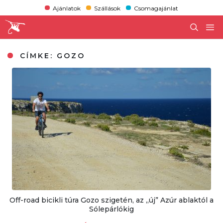
Ajánlatok
Szállások
Csomagajánlat
CÍMKE:
GOZO
Off-road bicikli túra Gozo szigetén, az „új” Azúr ablaktól a
Sólepárlókig