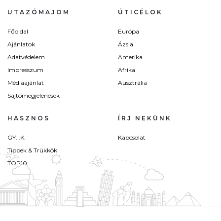
UTAZÓMAJOM
ÚTICÉLOK
Főoldal
Európa
Ajánlatok
Ázsia
Adatvédelem
Amerika
Impresszum
Afrika
Médiaajánlat
Ausztrália
Sajtómegjelenések
HASZNOS
ÍRJ NEKÜNK
GY.I.K.
Kapcsolat
Tippek & Trükkök
TOP10