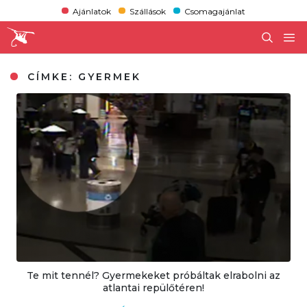
Ajánlatok
Szállások
Csomagajánlat
CÍMKE:
GYERMEK
Te mit tennél? Gyermekeket próbáltak elrabolni az
atlantai repülőtéren!