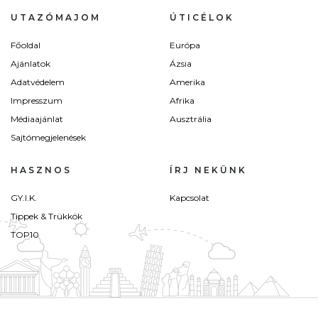
UTAZÓMAJOM
ÚTICÉLOK
Főoldal
Európa
Ajánlatok
Ázsia
Adatvédelem
Amerika
Impresszum
Afrika
Médiaajánlat
Ausztrália
Sajtómegjelenések
HASZNOS
ÍRJ NEKÜNK
GY.I.K.
Kapcsolat
Tippek & Trükkök
TOP10