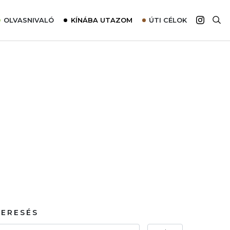
OLVASNIVALÓ
KÍNÁBA UTAZOM
ÚTI CÉLOK
Top 10 látnivalók térképpel
Európa
Tudnivalók az ajánlatok lefoglalásához
Ázsia
Tippek & Trükkök
Amerika
Utazómajom – CitySIM kártya a világutazóknak
Afrika
Interjú
Ausztrália
Élménybeszámolók
Szállodalátogatás
Sajtómegjelenések
KERESÉS