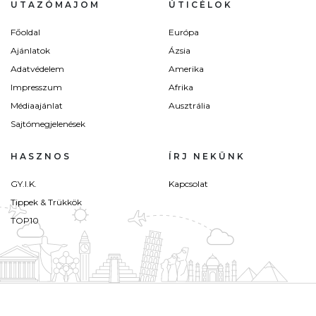
UTAZÓMAJOM
ÚTICÉLOK
Főoldal
Európa
Ajánlatok
Ázsia
Adatvédelem
Amerika
Impresszum
Afrika
Médiaajánlat
Ausztrália
Sajtómegjelenések
HASZNOS
ÍRJ NEKÜNK
GY.I.K.
Kapcsolat
Tippek & Trükkök
TOP10