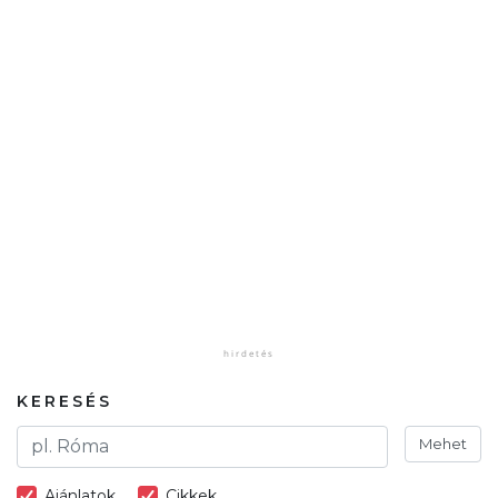
KERESÉS
Mehet
Ajánlatok
Cikkek