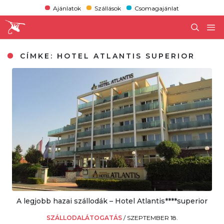
Ajánlatok
Szállások
Csomagajánlat
CÍMKE:
HOTEL ATLANTIS SUPERIOR
A legjobb hazai szállodák – Hotel Atlantis****superior
SZÁLLODALÁTOGATÁS
/
SZEPTEMBER 18.