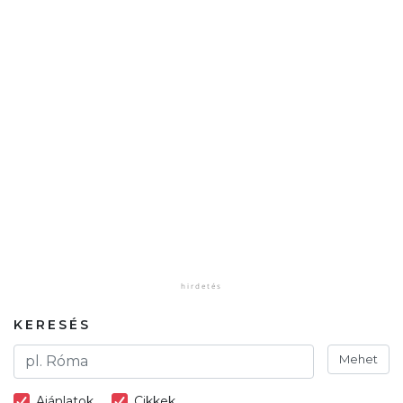
KERESÉS
Mehet
Ajánlatok
Cikkek