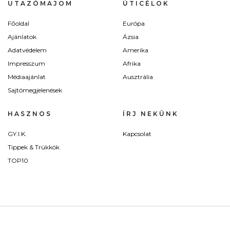
UTAZÓMAJOM
ÚTICÉLOK
Főoldal
Európa
Ajánlatok
Ázsia
Adatvédelem
Amerika
Impresszum
Afrika
Médiaajánlat
Ausztrália
Sajtómegjelenések
HASZNOS
ÍRJ NEKÜNK
GY.I.K.
Kapcsolat
Tippek & Trükkök
TOP10