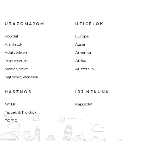
UTAZÓMAJOM
ÚTICÉLOK
Főoldal
Európa
Ajánlatok
Ázsia
Adatvédelem
Amerika
Impresszum
Afrika
Médiaajánlat
Ausztrália
Sajtómegjelenések
HASZNOS
ÍRJ NEKÜNK
GY.I.K.
Kapcsolat
Tippek & Trükkök
TOP10