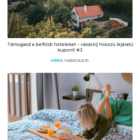
Támogasd a belföldi hoteleket – vásárolj hosszú lejáratú
kupont! #3
HÍREK
/
MÁRCIUS 31.