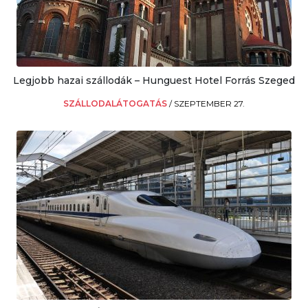
Legjobb hazai szállodák – Hunguest Hotel Forrás Szeged
SZÁLLODALÁTOGATÁS
/
SZEPTEMBER 27.