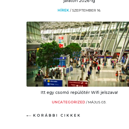
járaton 2026-ig
HÍREK
/
SZEPTEMBER 16.
Itt egy csomó repülőtér Wifi jelszava!
UNCATEGORIZED
/
MÁJUS 03.
KORÁBBI CIKKEK