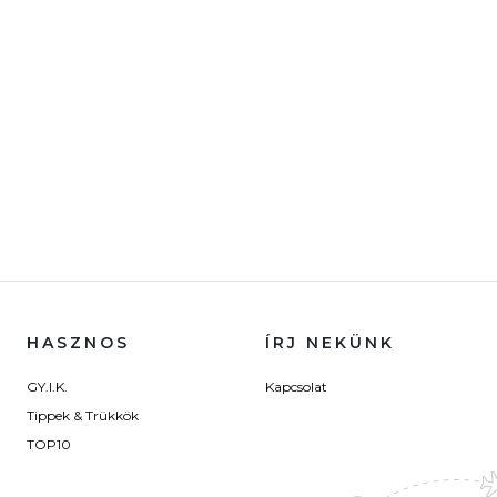
HASZNOS
ÍRJ NEKÜNK
GY.I.K.
Kapcsolat
Tippek & Trükkök
TOP10