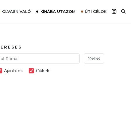
OLVASNIVALÓ
KÍNÁBA UTAZOM
ÚTI CÉLOK
Top 10 látnivalók térképpel
Európa
Tudnivalók az ajánlatok lefoglalásához
Ázsia
Tippek & Trükkök
Amerika
KERESÉS
Utazómajom – CitySIM kártya a világutazóknak
Afrika
Mehet
Interjú
Ausztrália
Ajánlatok
Cikkek
Élménybeszámolók
Szállodalátogatás
Sajtómegjelenések