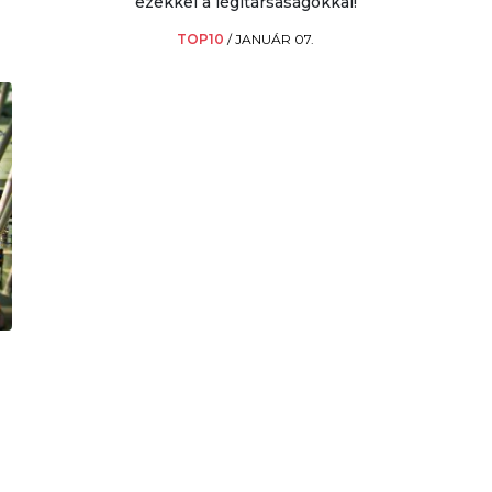
ezekkel a légitársaságokkal!
TOP10
/
JANUÁR 07.