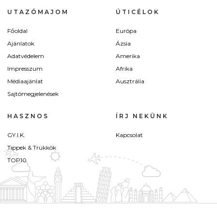
UTAZÓMAJOM
ÚTICÉLOK
Főoldal
Európa
Ajánlatok
Ázsia
Adatvédelem
Amerika
Impresszum
Afrika
Médiaajánlat
Ausztrália
Sajtómegjelenések
HASZNOS
ÍRJ NEKÜNK
GY.I.K.
Kapcsolat
Tippek & Trükkök
TOP10