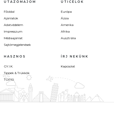
UTAZÓMAJOM
ÚTICÉLOK
Főoldal
Európa
Ajánlatok
Ázsia
Adatvédelem
Amerika
Impresszum
Afrika
Médiaajánlat
Ausztrália
Sajtómegjelenések
HASZNOS
ÍRJ NEKÜNK
GY.I.K.
Kapcsolat
Tippek & Trükkök
TOP10