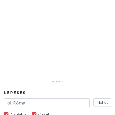
KERESÉS
Mehet
Ajánlatok
Cikkek