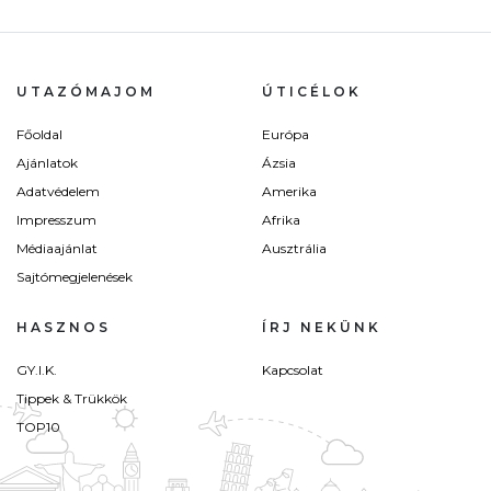
UTAZÓMAJOM
ÚTICÉLOK
Főoldal
Európa
Ajánlatok
Ázsia
Adatvédelem
Amerika
Impresszum
Afrika
Médiaajánlat
Ausztrália
Sajtómegjelenések
HASZNOS
ÍRJ NEKÜNK
GY.I.K.
Kapcsolat
Tippek & Trükkök
TOP10