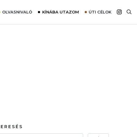
OLVASNIVALÓ
KÍNÁBA UTAZOM
ÚTI CÉLOK
Top 10 látnivalók térképpel
Európa
Tudnivalók az ajánlatok lefoglalásához
Ázsia
Tippek & Trükkök
Amerika
Utazómajom – CitySIM kártya a világutazóknak
Afrika
Interjú
Ausztrália
Élménybeszámolók
Szállodalátogatás
Sajtómegjelenések
KERESÉS