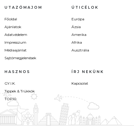
UTAZÓMAJOM
ÚTICÉLOK
Főoldal
Európa
Ajánlatok
Ázsia
Adatvédelem
Amerika
Impresszum
Afrika
Médiaajánlat
Ausztrália
Sajtómegjelenések
HASZNOS
ÍRJ NEKÜNK
GY.I.K.
Kapcsolat
Tippek & Trükkök
TOP10