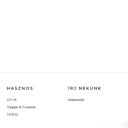
HASZNOS
ÍRJ NEKÜNK
GY.I.K.
Kapcsolat
Tippek & Trükkök
TOP10