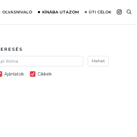
OLVASNIVALÓ
KÍNÁBA UTAZOM
ÚTI CÉLOK
Top 10 látnivalók térképpel
Európa
Tudnivalók az ajánlatok lefoglalásához
Ázsia
Tippek & Trükkök
Amerika
KERESÉS
Utazómajom – CitySIM kártya a világutazóknak
Afrika
Mehet
Interjú
Ausztrália
Ajánlatok
Cikkek
Élménybeszámolók
Szállodalátogatás
Sajtómegjelenések