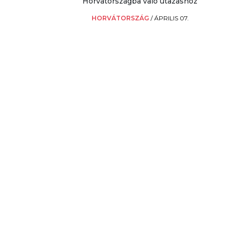
Horvátországba való utazáshoz
HORVÁTORSZÁG
/
ÁPRILIS 07.