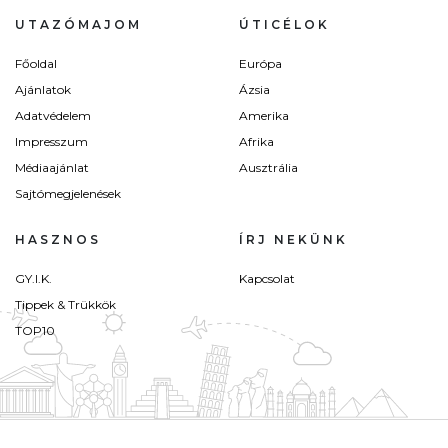
UTAZÓMAJOM
ÚTICÉLOK
Főoldal
Európa
Ajánlatok
Ázsia
Adatvédelem
Amerika
Impresszum
Afrika
Médiaajánlat
Ausztrália
Sajtómegjelenések
HASZNOS
ÍRJ NEKÜNK
GY.I.K.
Kapcsolat
Tippek & Trükkök
TOP10