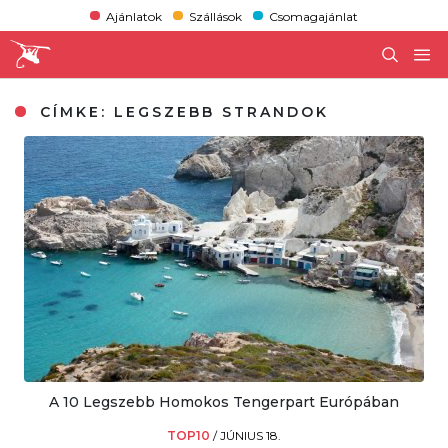
Ajánlatok
Szállások
Csomagajánlat
CÍMKE:
LEGSZEBB STRANDOK
A 10 Legszebb Homokos Tengerpart Európában
TOP10
/
JÚNIUS 18.