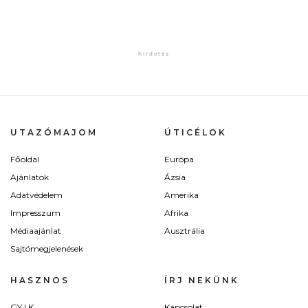
UTAZÓMAJOM
ÚTICÉLOK
Főoldal
Európa
Ajánlatok
Ázsia
Adatvédelem
Amerika
Impresszum
Afrika
Médiaajánlat
Ausztrália
Sajtómegjelenések
HASZNOS
ÍRJ NEKÜNK
GY.I.K.
Kapcsolat