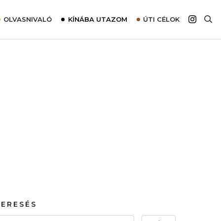
OLVASNIVALÓ
KÍNÁBA UTAZOM
ÚTI CÉLOK
Top 10 látnivalók térképpel
Európa
Tudnivalók az ajánlatok lefoglalásához
Ázsia
Tippek & Trükkök
Amerika
Utazómajom – CitySIM kártya a világutazóknak
Afrika
Interjú
Ausztrália
Élménybeszámolók
Szállodalátogatás
Sajtómegjelenések
KERESÉS